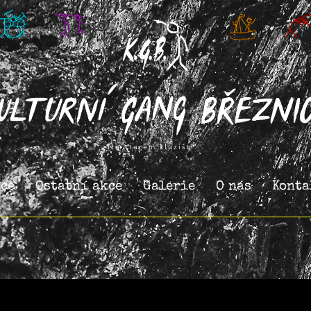
Na starém kluzišti...
ce
Ostatní akce
Galerie
O nás
Konta