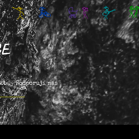
kt
Podporují nás