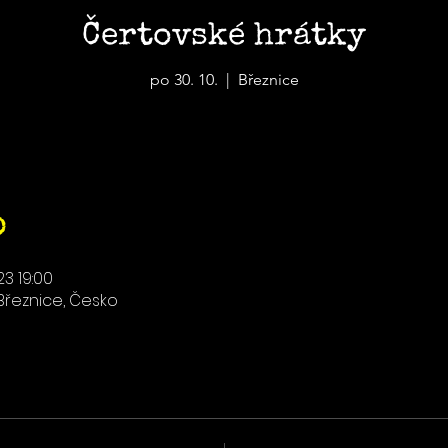
Čertovské hrátky
po 30. 10.
  |  
Březnice
o
023 19:00
2 Březnice, Česko