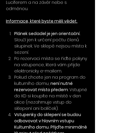
Luciferem a na závěr nebe s 
odměnou. 
Informace, které byste měli vědet.
Plánek sedadel je jen orientační. 
Slouží jen k určení počtu členů 
skupinek. Ve sklepě nejsou místa k 
sezení.
Po rezervaci místa se řiďte pokyny 
na vstupence, která vám přijde 
elektronicky e-mailem. 
Pokud chcete jen na program do 
kulturního domu, 
není nutné 
rezervovat místo předem
. Vstupné 
do KD si koupíte na místě v den 
akce (nezahrnuje vstup do 
sklepení ani balíček).
Vstupenky do sklepení se budou 
odbavovat v hlavním vstupu 
Kulturního domu. Přijďte minimálně 