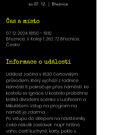
so 07. 12.
  |  
Březnice
Čas a místo
07. 12. 2024 18:50 – 19:10
Březnice, V Koleji 1, 262 72 Březnice,
Česko
Informace o události
Událost začíná v 16:30 čertovským 
průvodem, který vychází z radnice 
Náměstí 11, pokračuje přes náměstí  ke 
kostelu sv. Ignáce. U kostela proběhne 
krátká divadelní scénka s Luciferem a 
Mikulášem. Vstup na program na 
námětí je zdarma. 
Po vstupu do sklepení na návštěvníky 
čeká několik zastávek  např. hříšná 
váha, čertí kuchyně, karty, peklo s 